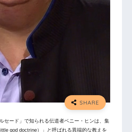
ルセード」で知られる伝道者ベニー・ヒンは、集
e god doctrine）」と呼ばれる異端的な教えを