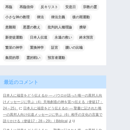
再臨
再臨信仰
反キリスト
安息日
宗教の霊
小さな神の教理
律法
律法主義
後の雨運動
患難期
悪霊の教え
批判的人種理論
携挙
新使徒運動
日本人伝道
永遠の救い
終末預言
繁栄の神学
置換神学
証言
贖いの比喩
集団的罪
霊的戦い
預言者運動
最近のコメント
日本人に福音をどう伝えるか ― パウロが語った唯一の異邦人向
けメッセージに学ぶ（4）天地創造の神を宣べ伝える（使徒17：
24～25）
に
日本人に福音をどう伝えるか ― 聖書に記された唯
一の異邦人向け伝道メッセージに学ぶ（6）相手の文化の言葉で
語りかける（使徒17：28～29） | Biblical
より