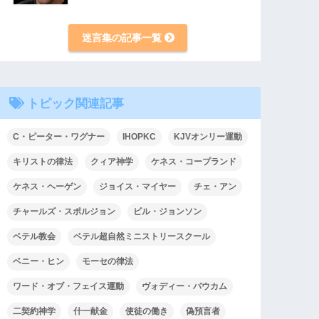
迷言集の記事一覧
トピック関連記事
C・ピーター・ワグナー
IHOPKC
KJVオンリー運動
キリストの律法
クィア神学
ケネス・コープランド
ケネス・ヘーゲン
ジョイス・マイヤー
チェ・アン
チャールズ・スポルジョン
ビル・ジョンソン
ベテル教会
ベテル超自然ミニストリースクール
ベニー・ヒン
モーセの律法
ワード・オブ・フェイス運動
ヴォディー・バウカム
二契約神学
什一献金
使徒の働き
偽預言者