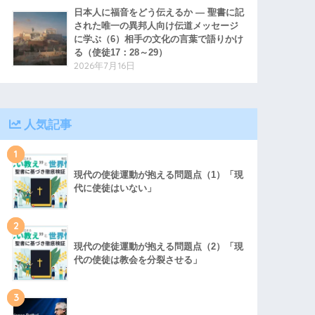
日本人に福音をどう伝えるか ― 聖書に記
された唯一の異邦人向け伝道メッセージ
に学ぶ（6）相手の文化の言葉で語りかけ
る（使徒17：28～29）
2026年7月16日
人気記事
1
現代の使徒運動が抱える問題点（1）「現
代に使徒はいない」
2
現代の使徒運動が抱える問題点（2）「現
代の使徒は教会を分裂させる」
3