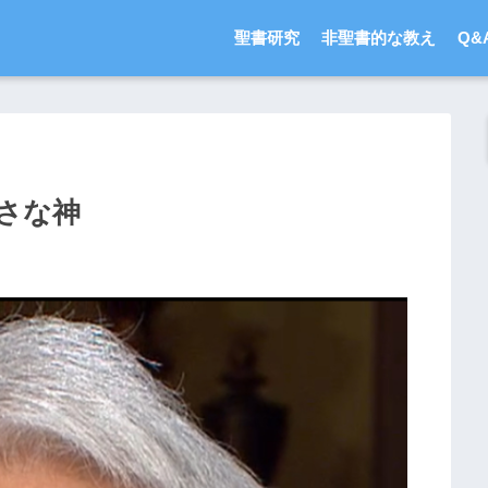
聖書研究
非聖書的な教え
Q&
さな神