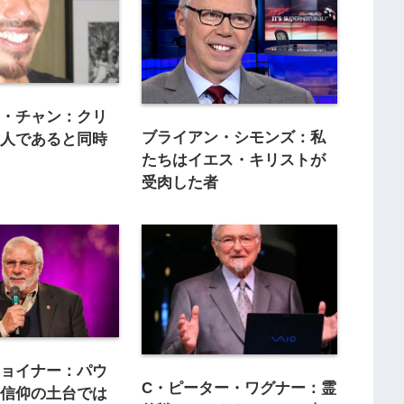
ス・チャン：クリ
ブライアン・シモンズ：私
は人であると同時
たちはイエス・キリストが
受肉した者
ジョイナー：パウ
C・ピーター・ワグナー：霊
は信仰の土台では