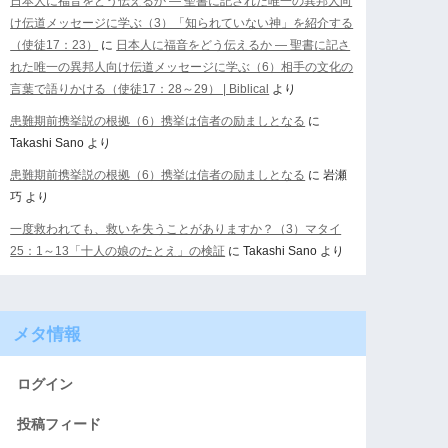
日本人に福音をどう伝えるか ― 聖書に記された唯一の異邦人向
け伝道メッセージに学ぶ（3）「知られていない神」を紹介する
（使徒17：23）
に
日本人に福音をどう伝えるか ― 聖書に記さ
れた唯一の異邦人向け伝道メッセージに学ぶ（6）相手の文化の
言葉で語りかける（使徒17：28～29） | Biblical
より
患難期前携挙説の根拠（6）携挙は信者の励ましとなる
に
Takashi Sano
より
患難期前携挙説の根拠（6）携挙は信者の励ましとなる
に
岩瀬
巧
より
一度救われても、救いを失うことがありますか？（3）マタイ
25：1～13「十人の娘のたとえ」の検証
に
Takashi Sano
より
メタ情報
ログイン
投稿フィード