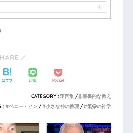
0
SHARE
LINE
はてブ
Pocket
CATEGORY :
迷言集
非聖書的な教え
 :
ベニー・ヒン
小さな神の教理
繁栄の神学