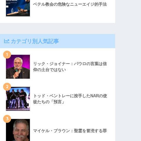
ベテル教会の危険なニューエイジ的手法
カテゴリ別人気記事
1
リック・ジョイナー：パウロの言葉は信
仰の土台ではない
2
トッド・ベントレーに按手したNARの使
徒たちの「預言」
3
マイケル・ブラウン：聖霊を冒涜する罪