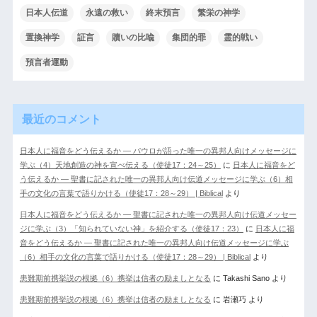
日本人伝道
永遠の救い
終末預言
繁栄の神学
置換神学
証言
贖いの比喩
集団的罪
霊的戦い
預言者運動
最近のコメント
日本人に福音をどう伝えるか ― パウロが語った唯一の異邦人向けメッセージに
学ぶ（4）天地創造の神を宣べ伝える（使徒17：24～25）
に
日本人に福音をど
う伝えるか ― 聖書に記された唯一の異邦人向け伝道メッセージに学ぶ（6）相
手の文化の言葉で語りかける（使徒17：28～29） | Biblical
より
日本人に福音をどう伝えるか ― 聖書に記された唯一の異邦人向け伝道メッセー
ジに学ぶ（3）「知られていない神」を紹介する（使徒17：23）
に
日本人に福
音をどう伝えるか ― 聖書に記された唯一の異邦人向け伝道メッセージに学ぶ
（6）相手の文化の言葉で語りかける（使徒17：28～29） | Biblical
より
患難期前携挙説の根拠（6）携挙は信者の励ましとなる
に
Takashi Sano
より
患難期前携挙説の根拠（6）携挙は信者の励ましとなる
に
岩瀬巧
より