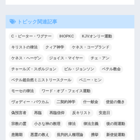
トピック関連記事
C・ピーター・ワグナー
IHOPKC
KJVオンリー運動
キリストの律法
クィア神学
ケネス・コープランド
ケネス・ヘーゲン
ジョイス・マイヤー
チェ・アン
チャールズ・スポルジョン
ビル・ジョンソン
ベテル教会
ベテル超自然ミニストリースクール
ベニー・ヒン
モーセの律法
ワード・オブ・フェイス運動
ヴォディー・バウカム
二契約神学
什一献金
使徒の働き
偽預言者
再臨
再臨信仰
反キリスト
安息日
宗教の霊
小さな神の教理
律法
律法主義
後の雨運動
患難期
悪霊の教え
批判的人種理論
携挙
新使徒運動