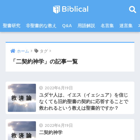
聖書研究
非聖書的な教え
Q&A
用語解説
名言集
迷言集
ホーム
タグ
「二契約神学」の記事一覧
2022年6月19日
ユダヤ人は、イエス（イェシュア）を信じ
なくても旧約聖書の契約に応答することで
救われるという教えは聖書的ですか？
2022年6月19日
二契約神学