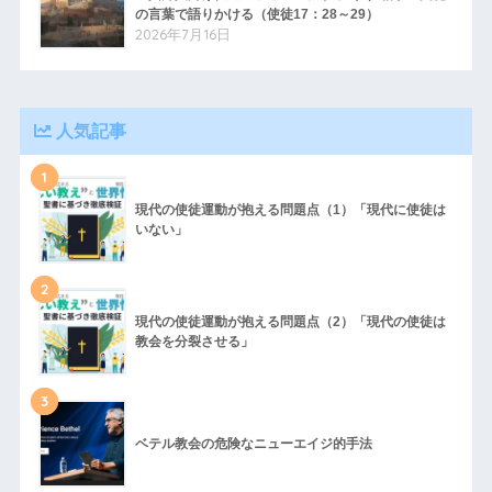
の言葉で語りかける（使徒17：28～29）
2026年7月16日
人気記事
1
現代の使徒運動が抱える問題点（1）「現代に使徒は
いない」
2
現代の使徒運動が抱える問題点（2）「現代の使徒は
教会を分裂させる」
3
ベテル教会の危険なニューエイジ的手法