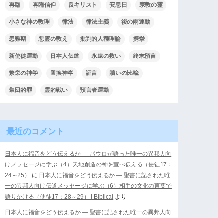
再臨
再臨信仰
反キリスト
安息日
宗教の霊
小さな神の教理
律法
律法主義
後の雨運動
患難期
悪霊の教え
批判的人種理論
携挙
新使徒運動
日本人伝道
永遠の救い
終末預言
繁栄の神学
置換神学
証言
贖いの比喩
集団的罪
霊的戦い
預言者運動
最近のコメント
日本人に福音をどう伝えるか ― パウロが語った唯一の異邦人向
けメッセージに学ぶ（4）天地創造の神を宣べ伝える（使徒17：
24～25）
に
日本人に福音をどう伝えるか ― 聖書に記された唯
一の異邦人向け伝道メッセージに学ぶ（6）相手の文化の言葉で
語りかける（使徒17：28～29） | Biblical
より
日本人に福音をどう伝えるか ― 聖書に記された唯一の異邦人向