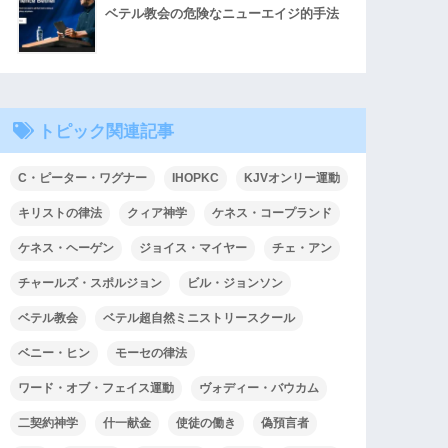
ベテル教会の危険なニューエイジ的手法
トピック関連記事
C・ピーター・ワグナー
IHOPKC
KJVオンリー運動
キリストの律法
クィア神学
ケネス・コープランド
ケネス・ヘーゲン
ジョイス・マイヤー
チェ・アン
チャールズ・スポルジョン
ビル・ジョンソン
ベテル教会
ベテル超自然ミニストリースクール
ベニー・ヒン
モーセの律法
ワード・オブ・フェイス運動
ヴォディー・バウカム
二契約神学
什一献金
使徒の働き
偽預言者