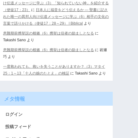
け伝道メッセージに学ぶ（3）「知られていない神」を紹介する
（使徒17：23）
に
日本人に福音をどう伝えるか ― 聖書に記さ
れた唯一の異邦人向け伝道メッセージに学ぶ（6）相手の文化の
言葉で語りかける（使徒17：28～29） | Biblical
より
患難期前携挙説の根拠（6）携挙は信者の励ましとなる
に
Takashi Sano
より
患難期前携挙説の根拠（6）携挙は信者の励ましとなる
に
岩瀬
巧
より
一度救われても、救いを失うことがありますか？（3）マタイ
25：1～13「十人の娘のたとえ」の検証
に
Takashi Sano
より
メタ情報
ログイン
投稿フィード