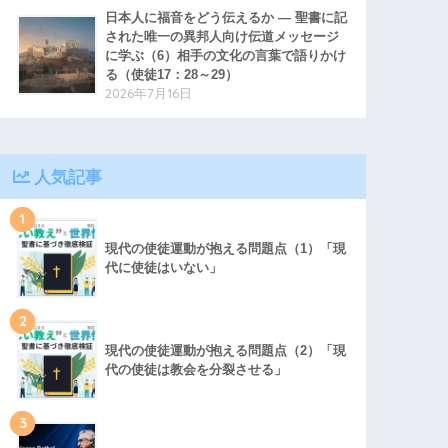
日本人に福音をどう伝えるか ― 聖書に記
された唯一の異邦人向け伝道メッセージ
に学ぶ（6）相手の文化の言葉で語りかけ
る（使徒17：28～29）
2026年7月16日
人気記事
1
現代の使徒運動が抱える問題点（1）「現
代に使徒はいない」
2
現代の使徒運動が抱える問題点（2）「現
代の使徒は教会を分裂させる」
3