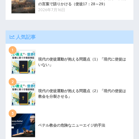
の言葉で語りかける（使徒17：28～29）
2026年7月16日
人気記事
1
現代の使徒運動が抱える問題点（1）「現代に使徒は
いない」
2
現代の使徒運動が抱える問題点（2）「現代の使徒は
教会を分裂させる」
3
ベテル教会の危険なニューエイジ的手法