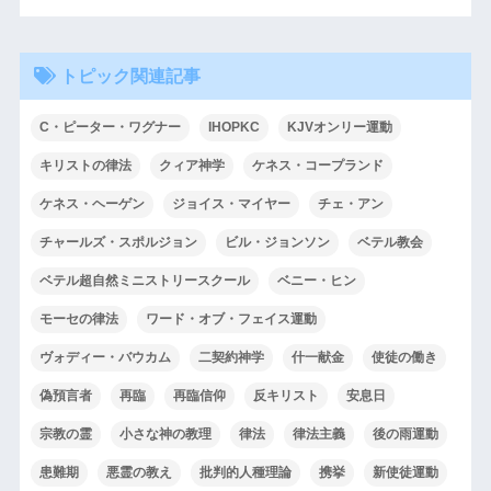
トピック関連記事
C・ピーター・ワグナー
IHOPKC
KJVオンリー運動
キリストの律法
クィア神学
ケネス・コープランド
ケネス・ヘーゲン
ジョイス・マイヤー
チェ・アン
チャールズ・スポルジョン
ビル・ジョンソン
ベテル教会
ベテル超自然ミニストリースクール
ベニー・ヒン
モーセの律法
ワード・オブ・フェイス運動
ヴォディー・バウカム
二契約神学
什一献金
使徒の働き
偽預言者
再臨
再臨信仰
反キリスト
安息日
宗教の霊
小さな神の教理
律法
律法主義
後の雨運動
患難期
悪霊の教え
批判的人種理論
携挙
新使徒運動