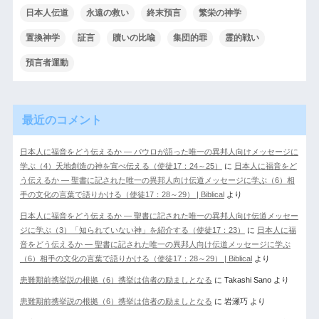
日本人伝道
永遠の救い
終末預言
繁栄の神学
置換神学
証言
贖いの比喩
集団的罪
霊的戦い
預言者運動
最近のコメント
日本人に福音をどう伝えるか ― パウロが語った唯一の異邦人向けメッセージに
学ぶ（4）天地創造の神を宣べ伝える（使徒17：24～25）
に
日本人に福音をど
う伝えるか ― 聖書に記された唯一の異邦人向け伝道メッセージに学ぶ（6）相
手の文化の言葉で語りかける（使徒17：28～29） | Biblical
より
日本人に福音をどう伝えるか ― 聖書に記された唯一の異邦人向け伝道メッセー
ジに学ぶ（3）「知られていない神」を紹介する（使徒17：23）
に
日本人に福
音をどう伝えるか ― 聖書に記された唯一の異邦人向け伝道メッセージに学ぶ
（6）相手の文化の言葉で語りかける（使徒17：28～29） | Biblical
より
患難期前携挙説の根拠（6）携挙は信者の励ましとなる
に
Takashi Sano
より
患難期前携挙説の根拠（6）携挙は信者の励ましとなる
に
岩瀬巧
より