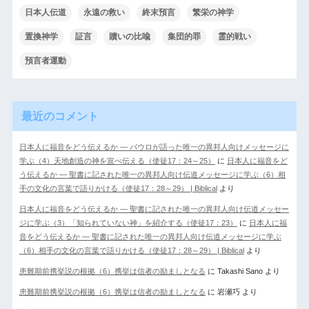
日本人伝道
永遠の救い
終末預言
繁栄の神学
置換神学
証言
贖いの比喩
集団的罪
霊的戦い
預言者運動
最近のコメント
日本人に福音をどう伝えるか ― パウロが語った唯一の異邦人向けメッセージに
学ぶ（4）天地創造の神を宣べ伝える（使徒17：24～25）
に
日本人に福音をど
う伝えるか ― 聖書に記された唯一の異邦人向け伝道メッセージに学ぶ（6）相
手の文化の言葉で語りかける（使徒17：28～29） | Biblical
より
日本人に福音をどう伝えるか ― 聖書に記された唯一の異邦人向け伝道メッセー
ジに学ぶ（3）「知られていない神」を紹介する（使徒17：23）
に
日本人に福
音をどう伝えるか ― 聖書に記された唯一の異邦人向け伝道メッセージに学ぶ
（6）相手の文化の言葉で語りかける（使徒17：28～29） | Biblical
より
患難期前携挙説の根拠（6）携挙は信者の励ましとなる
に
Takashi Sano
より
患難期前携挙説の根拠（6）携挙は信者の励ましとなる
に
岩瀬巧
より