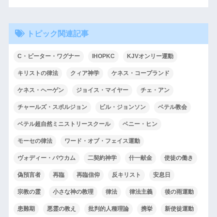
トピック関連記事
C・ピーター・ワグナー
IHOPKC
KJVオンリー運動
キリストの律法
クィア神学
ケネス・コープランド
ケネス・ヘーゲン
ジョイス・マイヤー
チェ・アン
チャールズ・スポルジョン
ビル・ジョンソン
ベテル教会
ベテル超自然ミニストリースクール
ベニー・ヒン
モーセの律法
ワード・オブ・フェイス運動
ヴォディー・バウカム
二契約神学
什一献金
使徒の働き
偽預言者
再臨
再臨信仰
反キリスト
安息日
宗教の霊
小さな神の教理
律法
律法主義
後の雨運動
患難期
悪霊の教え
批判的人種理論
携挙
新使徒運動