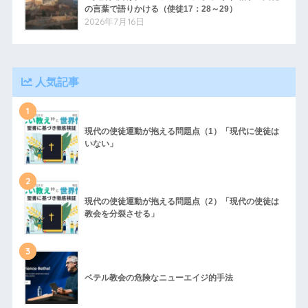
の言葉で語りかける（使徒17：28～29）
2026年7月16日
人気記事
1
現代の使徒運動が抱える問題点（1）「現代に使徒は
いない」
2
現代の使徒運動が抱える問題点（2）「現代の使徒は
教会を分裂させる」
3
ベテル教会の危険なニューエイジ的手法