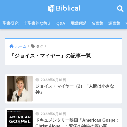
聖書研究
非聖書的な教え
Q&A
用語解説
名言集
迷言集
ホーム
タグ
「ジョイス・マイヤー」の記事一覧
2022年6月18日
ジョイス・マイヤー（2）「人間は小さな
神」
2022年6月18日
ドキュメンタリー映画「American Gospel:
Christ Alone」：繁栄の神学の深い闇