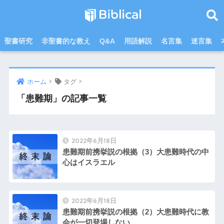
聖書研究
非聖書的な教え
Q&A
用語解説
名言集
迷言集
ホーム
タグ
「患難期」の記事一覧
2022年6月18日
患難期前携挙説の根拠（3）大患難時代の中
心はイスラエル
2022年6月18日
患難期前携挙説の根拠（2）大患難時代に教
会が一切登場しない