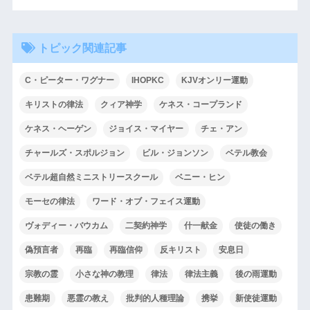
トピック関連記事
C・ピーター・ワグナー
IHOPKC
KJVオンリー運動
キリストの律法
クィア神学
ケネス・コープランド
ケネス・ヘーゲン
ジョイス・マイヤー
チェ・アン
チャールズ・スポルジョン
ビル・ジョンソン
ベテル教会
ベテル超自然ミニストリースクール
ベニー・ヒン
モーセの律法
ワード・オブ・フェイス運動
ヴォディー・バウカム
二契約神学
什一献金
使徒の働き
偽預言者
再臨
再臨信仰
反キリスト
安息日
宗教の霊
小さな神の教理
律法
律法主義
後の雨運動
患難期
悪霊の教え
批判的人種理論
携挙
新使徒運動