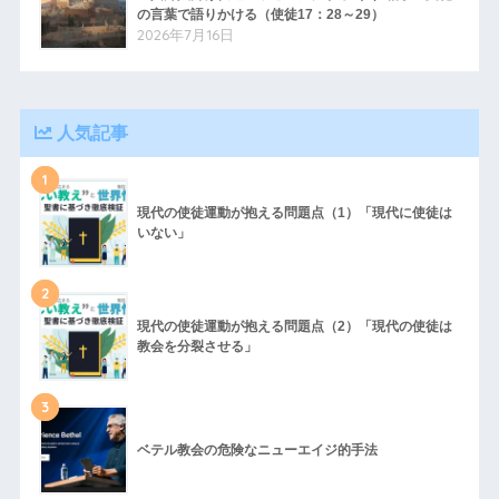
の言葉で語りかける（使徒17：28～29）
2026年7月16日
人気記事
1
現代の使徒運動が抱える問題点（1）「現代に使徒は
いない」
2
現代の使徒運動が抱える問題点（2）「現代の使徒は
教会を分裂させる」
3
ベテル教会の危険なニューエイジ的手法