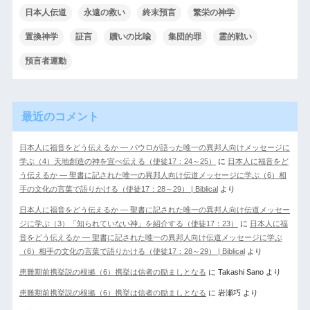
日本人伝道
永遠の救い
終末預言
繁栄の神学
置換神学
証言
贖いの比喩
集団的罪
霊的戦い
預言者運動
最近のコメント
日本人に福音をどう伝えるか ― パウロが語った唯一の異邦人向けメッセージに
学ぶ（4）天地創造の神を宣べ伝える（使徒17：24～25）
に
日本人に福音をど
う伝えるか ― 聖書に記された唯一の異邦人向け伝道メッセージに学ぶ（6）相
手の文化の言葉で語りかける（使徒17：28～29） | Biblical
より
日本人に福音をどう伝えるか ― 聖書に記された唯一の異邦人向け伝道メッセー
ジに学ぶ（3）「知られていない神」を紹介する（使徒17：23）
に
日本人に福
音をどう伝えるか ― 聖書に記された唯一の異邦人向け伝道メッセージに学ぶ
（6）相手の文化の言葉で語りかける（使徒17：28～29） | Biblical
より
患難期前携挙説の根拠（6）携挙は信者の励ましとなる
に
Takashi Sano
より
患難期前携挙説の根拠（6）携挙は信者の励ましとなる
に
岩瀬巧
より