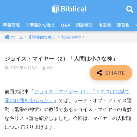
聖書研究
非聖書的な教え
Q&A
用語解説
名言集
迷言集
ホーム
非聖書的な教え
繁栄の神学
ジョイス・マイヤー（2）「人間は小さな神」
2022年6月18日
6分
前回の記事「
ジョイス・マイヤー（1）『イエスは地獄で
罪の代価を支払った』
」では、ワード・オブ・フェイス運
動（繁栄の神学）の教師であるジョイス・マイヤーの奇妙
なキリスト論を紹介しました。今回は、マイヤーの人間論
について取り上げます。