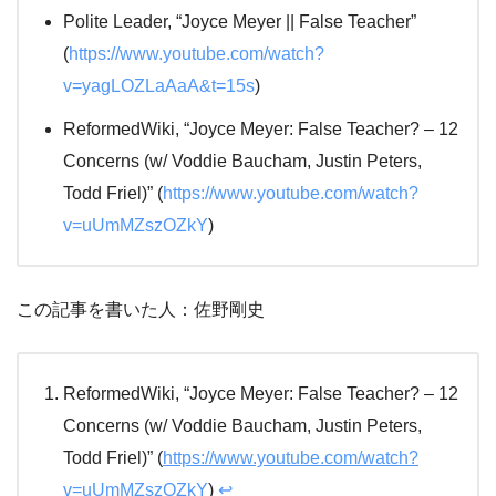
Polite Leader, “Joyce Meyer || False Teacher”
(
https://www.youtube.com/watch?
v=yagLOZLaAaA&t=15s
)
ReformedWiki, “Joyce Meyer: False Teacher? – 12
Concerns (w/ Voddie Baucham, Justin Peters,
Todd Friel)” (
https://www.youtube.com/watch?
v=uUmMZszOZkY
)
この記事を書いた人：佐野剛史
ReformedWiki, “Joyce Meyer: False Teacher? – 12
Concerns (w/ Voddie Baucham, Justin Peters,
Todd Friel)” (
https://www.youtube.com/watch?
v=uUmMZszOZkY
)
↩