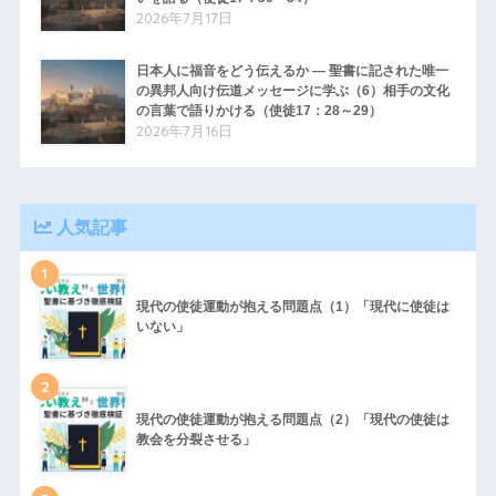
2026年7月17日
日本人に福音をどう伝えるか ― 聖書に記された唯一
の異邦人向け伝道メッセージに学ぶ（6）相手の文化
の言葉で語りかける（使徒17：28～29）
2026年7月16日
人気記事
1
現代の使徒運動が抱える問題点（1）「現代に使徒は
いない」
2
現代の使徒運動が抱える問題点（2）「現代の使徒は
教会を分裂させる」