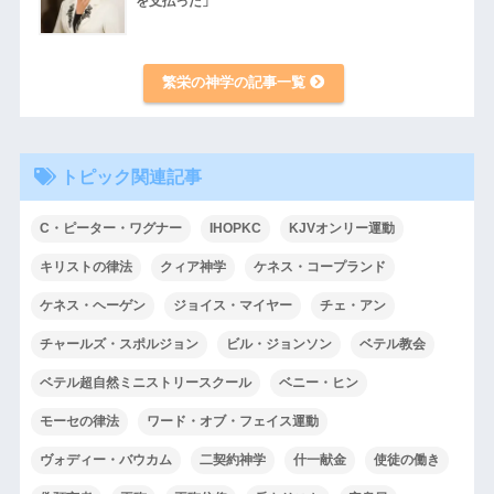
を支払った」
繁栄の神学の記事一覧
トピック関連記事
C・ピーター・ワグナー
IHOPKC
KJVオンリー運動
キリストの律法
クィア神学
ケネス・コープランド
ケネス・ヘーゲン
ジョイス・マイヤー
チェ・アン
チャールズ・スポルジョン
ビル・ジョンソン
ベテル教会
ベテル超自然ミニストリースクール
ベニー・ヒン
モーセの律法
ワード・オブ・フェイス運動
ヴォディー・バウカム
二契約神学
什一献金
使徒の働き