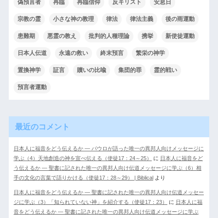
偽預言者
再臨
再臨信仰
反キリスト
安息日
宗教の霊
小さな神の教理
律法
律法主義
後の雨運動
患難期
悪霊の教え
批判的人種理論
携挙
新使徒運動
日本人伝道
永遠の救い
終末預言
繁栄の神学
置換神学
証言
贖いの比喩
集団的罪
霊的戦い
預言者運動
最近のコメント
日本人に福音をどう伝えるか ― パウロが語った唯一の異邦人向けメッセージに
学ぶ（4）天地創造の神を宣べ伝える（使徒17：24～25）
に
日本人に福音をど
う伝えるか ― 聖書に記された唯一の異邦人向け伝道メッセージに学ぶ（6）相
手の文化の言葉で語りかける（使徒17：28～29） | Biblical
より
日本人に福音をどう伝えるか ― 聖書に記された唯一の異邦人向け伝道メッセー
ジに学ぶ（3）「知られていない神」を紹介する（使徒17：23）
に
日本人に福
音をどう伝えるか ― 聖書に記された唯一の異邦人向け伝道メッセージに学ぶ