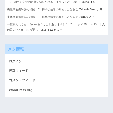
（6）相手の文化の言葉で語りかける（使徒17：28～29） | Biblical
より
患難期前携挙説の根拠（6）携挙は信者の励ましとなる
に
Takashi Sano
より
患難期前携挙説の根拠（6）携挙は信者の励ましとなる
に
岩瀬巧
より
一度救われても、救いを失うことがありますか？（3）マタイ25：1～13「十人
の娘のたとえ」の検証
に
Takashi Sano
より
メタ情報
ログイン
投稿フィード
コメントフィード
WordPress.org