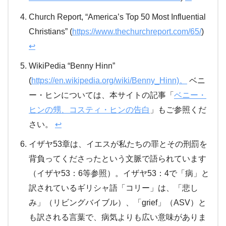
Church Report, “America’s Top 50 Most Influential
Christians” (
https://www.thechurchreport.com/65/
)
↩
WikiPedia “Benny Hinn”
(
https://en.wikipedia.org/wiki/Benny_Hinn)。
ベニ
ー・ヒンについては、本サイトの記事「
ベニー・
ヒンの甥、コスティ・ヒンの告白
」もご参照くだ
さい。
↩
イザヤ53章は、イエスが私たちの罪とその刑罰を
背負ってくださったという文脈で語られています
（イザヤ53：6等参照）。イザヤ53：4で「病」と
訳されているギリシャ語「コリー」は、「悲し
み」（リビングバイブル）、「grief」（ASV）と
も訳される言葉で、病気よりも広い意味がありま