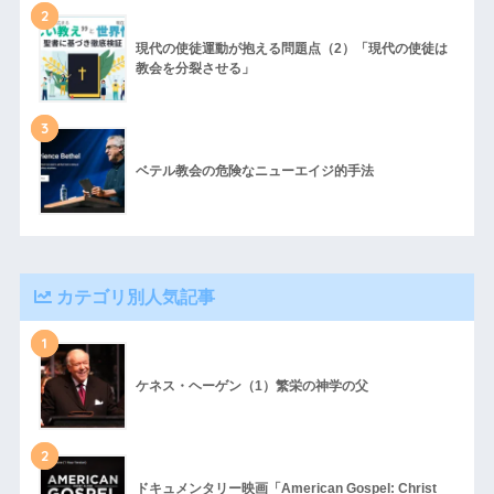
2
現代の使徒運動が抱える問題点（2）「現代の使徒は
教会を分裂させる」
3
ベテル教会の危険なニューエイジ的手法
カテゴリ別人気記事
1
ケネス・ヘーゲン（1）繁栄の神学の父
2
ドキュメンタリー映画「American Gospel: Christ