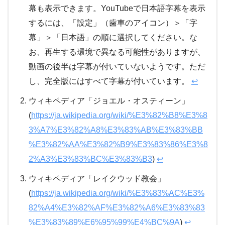
幕も表示できます。YouTubeで日本語字幕を表示
するには、「設定」（歯車のアイコン）＞「字
幕」＞「日本語」の順に選択してください。な
お、再生する環境で異なる可能性がありますが、
動画の後半は字幕が付いていないようです。ただ
し、完全版にはすべて字幕が付いています。
↩
ウィキペディア「ジョエル・オスティーン」
(
https://ja.wikipedia.org/wiki/%E3%82%B8%E3%8
3%A7%E3%82%A8%E3%83%AB%E3%83%BB
%E3%82%AA%E3%82%B9%E3%83%86%E3%8
2%A3%E3%83%BC%E3%83%B3
)
↩
ウィキペディア「レイクウッド教会」
(
https://ja.wikipedia.org/wiki/%E3%83%AC%E3%
82%A4%E3%82%AF%E3%82%A6%E3%83%83
%E3%83%89%E6%95%99%E4%BC%9A
)
↩