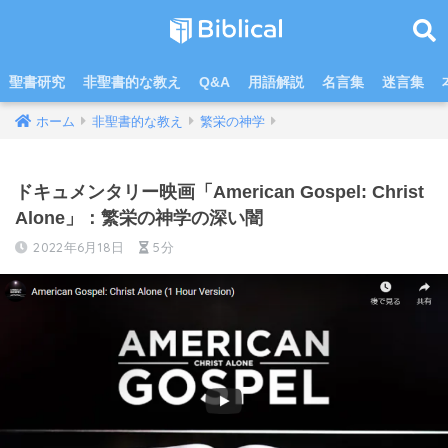
聖書研究
非聖書的な教え
Q&A
用語解説
名言集
迷言集
ホーム
非聖書的な教え
繁栄の神学
ドキュメンタリー映画「American Gospel: Christ
Alone」：繁栄の神学の深い闇
2022年6月18日
5分