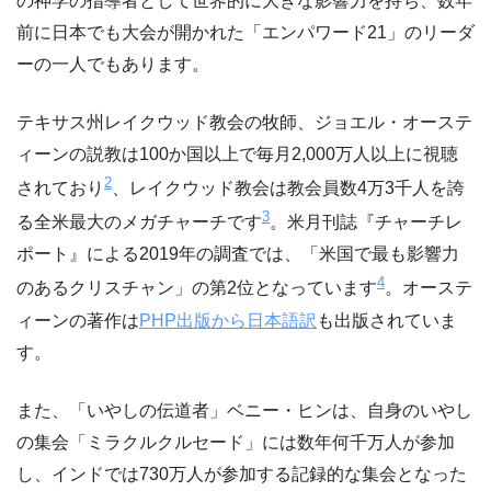
の神学の指導者として世界的に大きな影響力を持ち、数年
前に日本でも大会が開かれた「エンパワード21」のリーダ
ーの一人でもあります。
テキサス州レイクウッド教会の牧師、ジョエル・オーステ
ィーンの説教は100か国以上で毎月2,000万人以上に視聴
2
されており
、レイクウッド教会は教会員数4万3千人を誇
3
る全米最大のメガチャーチです
。米月刊誌『チャーチレ
ポート』による2019年の調査では、「米国で最も影響力
4
のあるクリスチャン」の第2位となっています
。オーステ
ィーンの著作は
PHP出版から日本語訳
も出版されていま
す。
また、「いやしの伝道者」ベニー・ヒンは、自身のいやし
の集会「ミラクルクルセード」には数年何千万人が参加
し、インドでは730万人が参加する記録的な集会となった