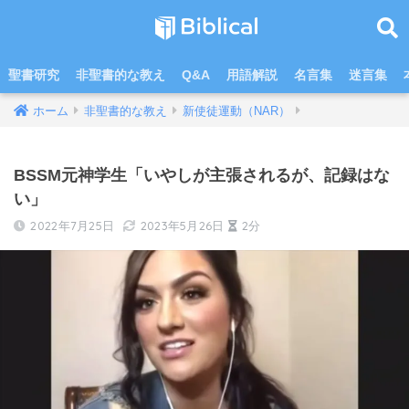
聖書研究
非聖書的な教え
Q&A
用語解説
名言集
迷言集
ホーム
非聖書的な教え
新使徒運動（NAR）
BSSM元神学生「いやしが主張されるが、記録はな
い」
2022年7月25日
2023年5月26日
2分