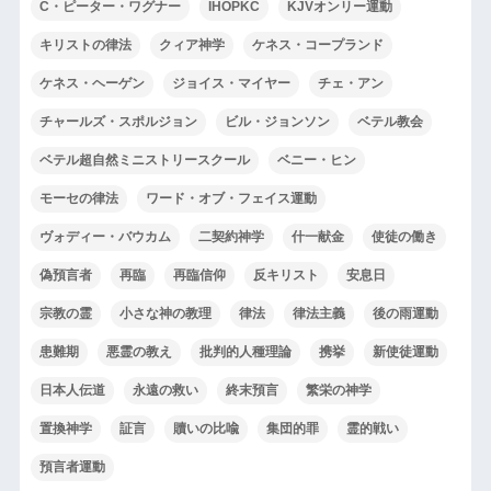
C・ピーター・ワグナー
IHOPKC
KJVオンリー運動
キリストの律法
クィア神学
ケネス・コープランド
ケネス・ヘーゲン
ジョイス・マイヤー
チェ・アン
チャールズ・スポルジョン
ビル・ジョンソン
ベテル教会
ベテル超自然ミニストリースクール
ベニー・ヒン
モーセの律法
ワード・オブ・フェイス運動
ヴォディー・バウカム
二契約神学
什一献金
使徒の働き
偽預言者
再臨
再臨信仰
反キリスト
安息日
宗教の霊
小さな神の教理
律法
律法主義
後の雨運動
患難期
悪霊の教え
批判的人種理論
携挙
新使徒運動
日本人伝道
永遠の救い
終末預言
繁栄の神学
置換神学
証言
贖いの比喩
集団的罪
霊的戦い
預言者運動