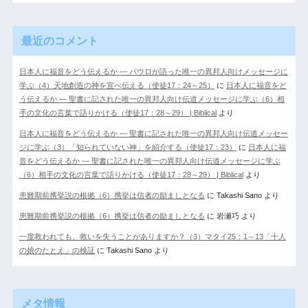
最近のコメント
日本人に福音をどう伝えるか ― パウロが語った唯一の異邦人向けメッセージに
学ぶ（4）天地創造の神を宣べ伝える（使徒17：24～25）
に
日本人に福音をど
う伝えるか ― 聖書に記された唯一の異邦人向け伝道メッセージに学ぶ（6）相
手の文化の言葉で語りかける（使徒17：28～29） | Biblical
より
日本人に福音をどう伝えるか ― 聖書に記された唯一の異邦人向け伝道メッセー
ジに学ぶ（3）「知られていない神」を紹介する（使徒17：23）
に
日本人に福
音をどう伝えるか ― 聖書に記された唯一の異邦人向け伝道メッセージに学ぶ
（6）相手の文化の言葉で語りかける（使徒17：28～29） | Biblical
より
患難期前携挙説の根拠（6）携挙は信者の励ましとなる
に
Takashi Sano
より
患難期前携挙説の根拠（6）携挙は信者の励ましとなる
に
岩瀬巧
より
一度救われても、救いを失うことがありますか？（3）マタイ25：1～13「十人
の娘のたとえ」の検証
に
Takashi Sano
より
メタ情報