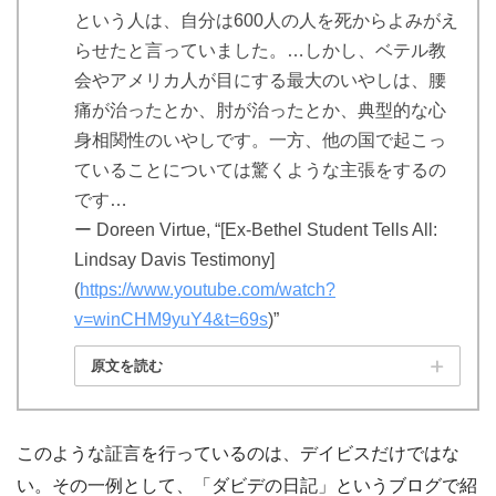
という人は、自分は600人の人を死からよみがえ
らせたと言っていました。…しかし、ベテル教
会やアメリカ人が目にする最大のいやしは、腰
痛が治ったとか、肘が治ったとか、典型的な心
身相関性のいやしです。一方、他の国で起こっ
ていることについては驚くような主張をするの
です…
ー Doreen Virtue, “[Ex-Bethel Student Tells All:
Lindsay Davis Testimony]
(
https://www.youtube.com/watch?
v=winCHM9yuY4&t=69s
)”
原文を読む
このような証言を行っているのは、デイビスだけではな
い。その一例として、「ダビデの日記」というブログで紹