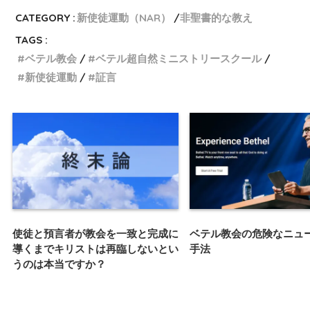
CATEGORY :
新使徒運動（NAR）
非聖書的な教え
TAGS :
ベテル教会
ベテル超自然ミニストリースクール
新使徒運動
証言
使徒と預言者が教会を一致と完成に
ベテル教会の危険なニュ
導くまでキリストは再臨しないとい
手法
うのは本当ですか？